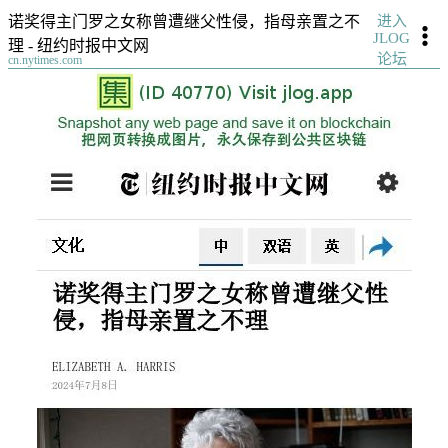
进入
诺奖得主门罗之女称曾遭继父性侵，指母亲置之不
JLOG
理 - 纽约时报中文网
论坛
cn.nytimes.com