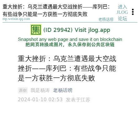
重大挫折：乌克兰遭遇最大空战挫折——库列巴：
进入
JLOG
有些战争只能是一方获胜一方彻底失败
论坛
mp.weixin.qq.com
老杨话唠