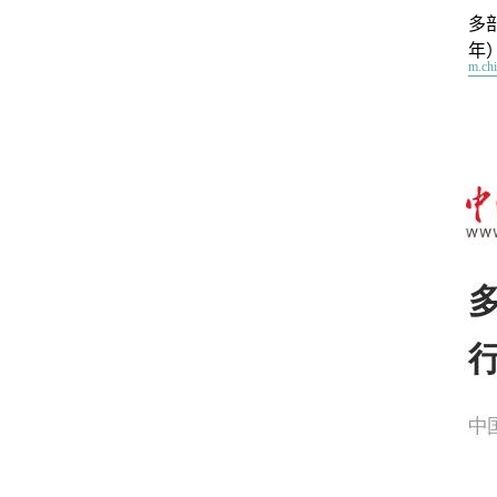
多
年
m.ch