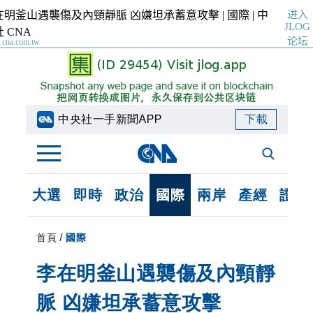
进入
在明釜山遇襲傷及內頸靜脈 凶嫌坦承蓄意攻擊 | 國際 | 中
JLOG
 CNA
论坛
cna.com.tw