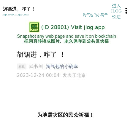
进入
胡锡进，咋了 ！
JLOG
mp.weixin.qq.com
淘气包的小确幸
论坛