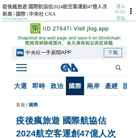
进入
疫後瘋旅遊 國際航協估2024航空客運創47億人次
JLOG
新高 | 國際 | 中央社 CNA
论坛
www.cna.com.tw