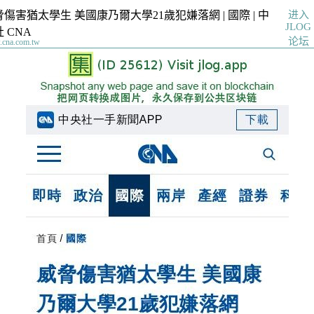
进入
傷害猶太學生 美國康乃爾大學21歲犯嫌落網 | 國際 | 中
JLOG
 CNA
论坛
cna.com.tw