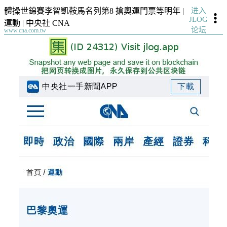
进入
體操世錦賽李智凱鞍馬名列第8 搶奧運門票等明年 |
JLOG
運動 | 中央社 CNA
论坛
www.cna.com.tw