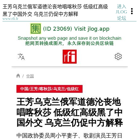
进入
王芳乌克兰俄军道德沦丧地唱喀秋莎 低级红高级
JLOG
黑了中国外交 乌克兰仍促中方解释
论坛
www.rfi.fr