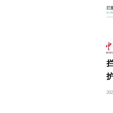
拦
m.ch