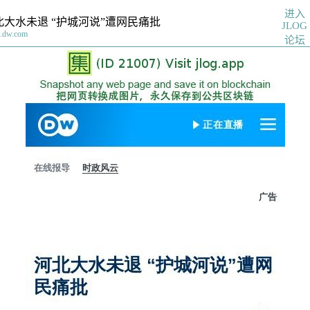
进入
北大水未退 “护城河说”遭网民痛批
JLOG
.dw.com
论坛