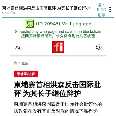
进入
柬埔寨首相洪森反击国际批评 为其长子继位辩护
JLOG
www.rfi.fr
论坛