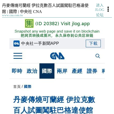
进入
丹麥傳燒可蘭經 伊拉克數百人試圖闖駐巴格達使
JLOG
館 | 國際 | 中央社 CNA
论坛
www.cna.com.tw