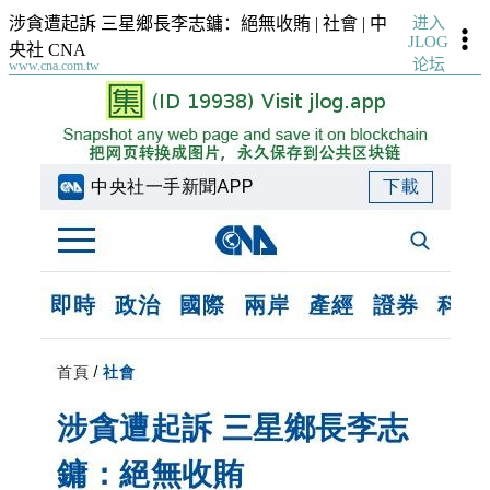
进入
涉貪遭起訴 三星鄉長李志鏞：絕無收賄 | 社會 | 中
JLOG
央社 CNA
论坛
www.cna.com.tw