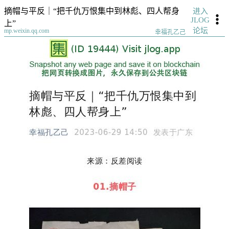
摘帽与平反｜“把千仇万恨集中到林彪、四人帮身
进入
JLOG
上”
论坛
mp.weixin.qq.com
幸福孔乙己