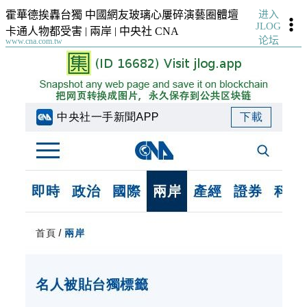
进入
霍華德挨轟台獨 中國網友玻璃心屢碎演藝圈體壇
JLOG
卡通人物都受害 | 兩岸 | 中央社 CNA
论坛
www.cna.com.tw