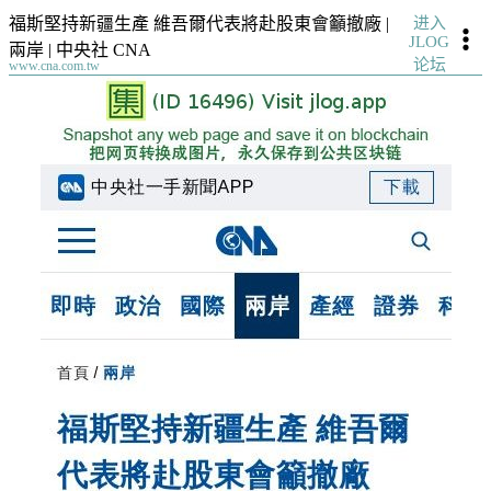
进入
福斯堅持新疆生產 維吾爾代表將赴股東會籲撤廠 |
JLOG
兩岸 | 中央社 CNA
论坛
www.cna.com.tw