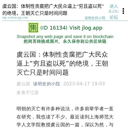
虞云国：体制性贪腐把广大民众逼上“穷且盗以死”
进入
JLOG
的绝境，王朝灭亡只是时间问题
论坛
mp.weixin.qq.com
读明史的小院