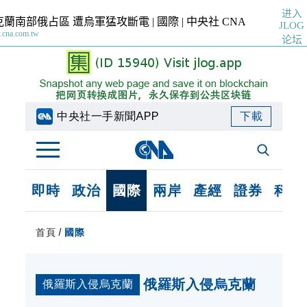
进入
蘭南部俄占區 遭烏軍猛攻斷電 | 國際 | 中央社 CNA
JLOG
cna.com.tw
论坛