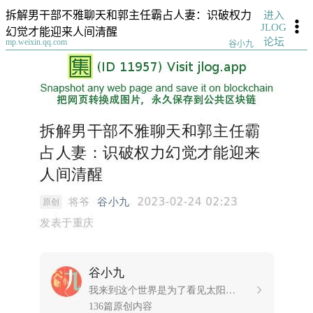
拆解男干部不雅聊天和郭主任霸占人妻：识破权力
进入
JLOG
幻觉才能迎来人间清醒
论坛
mp.weixin.qq.com
谷小九