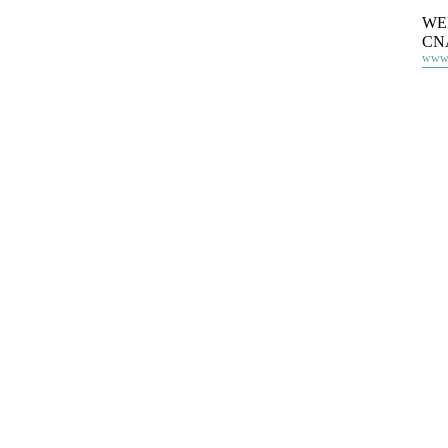
W
CN
www.